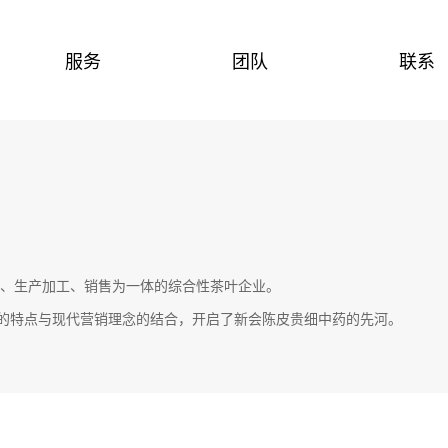
服务
团队
联系
、生产加工、销售为一体
的综合性茶叶企业。
的特点与现代营销
理念的
结合，
开启了新会陈皮贵细中药的先河。